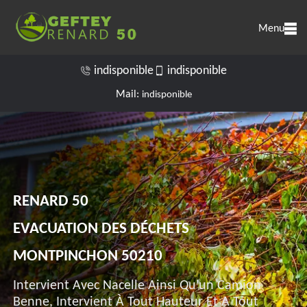
Menu
indisponible
indisponible
Mail:
indisponible
RENARD 50
EVACUATION DES DÉCHETS
MONTPINCHON 50210
Intervient Avec Nacelle Ainsi Qu'un Camion
Benne, Intervient À Tout Hauteur Et A Tout