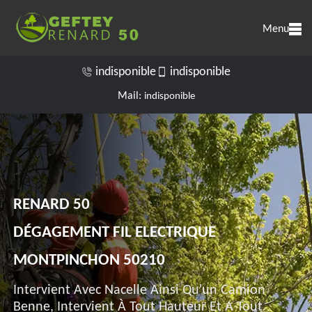
Menu
indisponible
indisponible
Mail:
indisponible
RENARD 50
DÉGAGEMENT FIL ELECTRIQUE
MONTPINCHON 50210
Intervient Avec Nacelle Ainsi Qu'un Camion
Benne, Intervient À Tout Hauteur Et A Tout