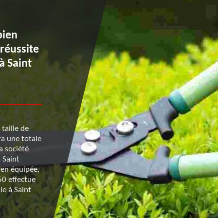
bien
Une taille d’entretien pou
 réussite
haie : quand devez-vous y
 à Saint
procéder ?
Pour rappel, la taille d’entretien intervient après la t
taille de
formation. Plus précisément, trois ans après la plant
ra une totale
haie. En effet, c’est le temps indispensable pour que
la société
s’étoffe. La taille d’entretien a pour objectif principa
 Saint
contrôler la croissance du feuillage des arbustes. La 
ien équipée,
d’entretien est donc à effectuer à intervalle régulier
50 effectue
taille d’entretien réussi, confiez la taille de votre ha
ie à Saint
50140 à l’entreprise de taille de haie Renard 50.