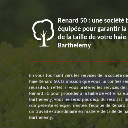
Renard 50 : une société 
ce qu’il
équipée pour garantir la
de la taille de votre haie
Barthelemy
tion des
En vous tournant vers les services de la société de 
re haie. Ce
haie Renard 50, la mission que vous lui confiez se
ver ;
réussite. En effet, si vous préférez les services de 
es pour la
Renard 50 pour procéder à la taille de votre haie à
ettre en œuvre
Barthelemy, vous ne serez pas déçu du résultat. B
a taille de
compétente et expérimentée, l’équipe de Renard 
 réalisée dans
un travail extraordinaire en matière de taille de ha
n taille de
Barthelemy.