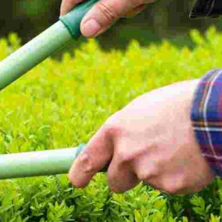
r votre
Le moment idéal pour proc
la taille des arbres fruitiers
aille de
Pour le cas d’un arbre fruitier, il est fortement reco
ation de la
procéder à sa taille durant l’intervalle de temps où son
 la haie
est minimale. Autrement dit, la période idéale pour tai
l de
arbres fruitiers est l’hiver, cycle pendant lequel la mo
taille
sève se produit. Ceci dans le but que l’arbre se cicatri
. Pour une
Afin de réaliser une taille d’arbres fruitiers dans les n
ie dans le
préférez les services de taille de haie Renard 50. Ce
professionnel un travail hors du commun dans ce do