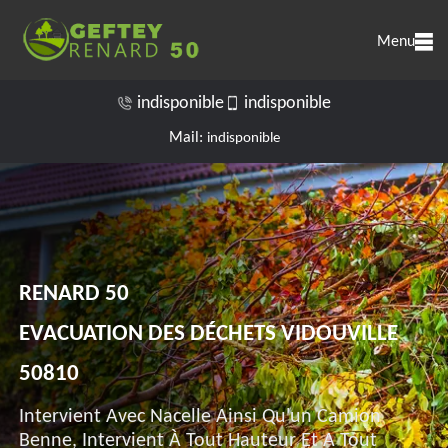
Menu
indisponible
indisponible
Mail:
indisponible
RENARD 50
EVACUATION DES DÉCHETS VIDOUVILLE
50810
Intervient Avec Nacelle Ainsi Qu'un Camion
Benne, Intervient À Tout Hauteur Et A Tout