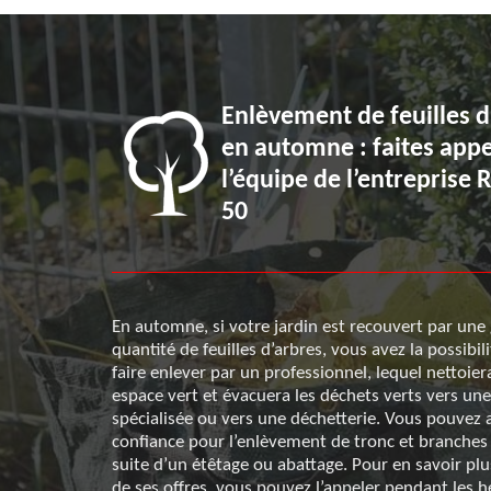
ence
Enlèvement de feuilles d
ine de
en automne : faites appe
 verts à
l’équipe de l’entreprise
50
re de
En automne, si votre jardin est recouvert par une
 ses activités.
quantité de feuilles d’arbres, vous avez la possibili
ers et les
faire enlever par un professionnel, lequel nettoier
de leurs
espace vert et évacuera les déchets verts vers une
érieux et d’une
spécialisée ou vers une déchetterie. Vous pouvez au
ez aussi de
confiance pour l’enlèvement de tronc et branches 
us avez besoin
suite d’un étêtage ou abattage. Pour en savoir pl
ppeler pendant
de ses offres, vous pouvez l’appeler pendant les 