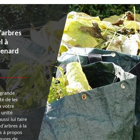
’arbres
Abattage d’arbre à Vezins 
l à
pensez à faire intervenir l
 Renard
éléments de Renard 50 p
l’évacuation des déchets
 grande
Parce que vous méritez les meilleurs services dans l
té de les
l’exécution d’un abattage d’arbre à Vezins, choisisse
a votre
adresser à Renard 50. Celui-ci est le prestataire qui
 unité
professionnalisme sans égal, tant au niveau la mis
ssi lui faire
de l’opération qu’à la suite de celle-ci en effectuant
d’arbres à la
évacuation des déchets. Pour que vous puissiez obt
us à propos
évaluation des tarifs dans ce domaine, vous pouvez 
heures de
demander de vous dresser un devis.