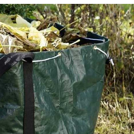
:
Pourquoi faire appel à
es
l’entreprise Renard 50 pour
our
taille de ses haies à Vezins 
Entreprise spécialisée dans le domaine de l’entretien 
e cadre de
végétaux de tous genres, Renard 50 propose des servi
z de vous
sont les plus complets à Vezins. Son équipe assurera la
 assure un
ou l’élagage de vos branches et arbres après une sécur
e en œuvre
des lieux. Elle garantira également la propreté de vos 
 une
procédant à l’évacuation des déchets verts. Ses prix so
enir une
moins chers du marché. Pour des informations plus dé
lui
vous pouvez l’appeler pendant les heures de bureau.