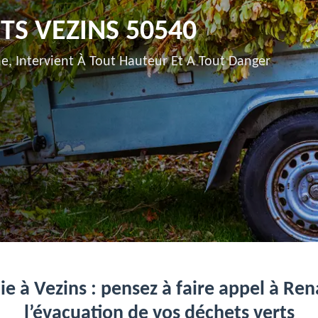
TS VEZINS 50540
e, Intervient À Tout Hauteur Et A Tout Danger
aie à Vezins : pensez à faire appel à Re
l’évacuation de vos déchets verts