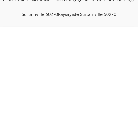
arbre et haie Surtainville 50270
Elagage Surtainville 50270
Etetage
Surtainville 50270
Paysagiste Surtainville 50270