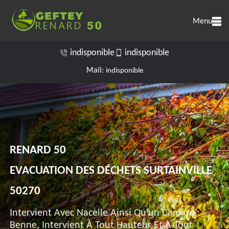
Menu
indisponible
indisponible
Mail:
indisponible
RENARD 50
EVACUATION DES DÉCHETS SURTAINVILLE
50270
Intervient Avec Nacelle Ainsi Qu'un Camion
Benne, Intervient À Tout Hauteur Et A Tout