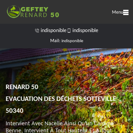
Menu
indisponible
indisponible
Mail:
indisponible
RENARD 50
EVACUATION DES DÉCHETS SOTTEVILLE
50340
Intervient Avec Nacelle Ainsi Qu'un Camion
Benne, Intervient À Tout Hauteur Et A Tout