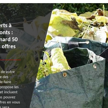
rts à
Renard 50 : une expérien
onts :
reconnue dans le domain
enard 50
l’évacuation de déchets ve
 offres
Saint Symphorien Des Mo
 de votre
Renard 50 est une entreprise qui a choisi de faire de
te des
l’évacuation de déchets verts à Saint Symphorien D
e faire
cœur de ses activités. Depuis des années, elle acco
 propose les
particuliers et les collectivités publiques pour assure
et incluent
propreté de leurs jardins après l’entretien de ceux-ci
ous pouvez
sérieux et d’une grande qualité vous est garanti et 
ffres en vous
profiterez aussi de conditions tarifaires qui sont all
s sera
vous avez besoin d’informations plus détaillées, vo