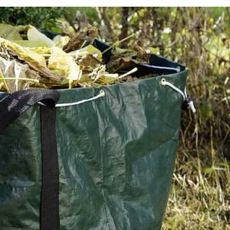
ce
Évacuation de déchets à la 
e de
d’un entretien de jardin à S
rts à
Symphorien Des Monts : le
nts
choix qui s’offrent à vous
Lorsque vous entretenez un espace vert à Saint Symp
es Monts le
Des Monts ou dans ses environs, il y a toujours des d
mpagne les
que vous aurez à évacuer. Plusieurs choix vous sont 
r la
comme la déchetterie, le compostage ou encore le rec
. Un travail
une entreprise spécialisée. Renard 50 est la référence 
vous
domaine, car elle vous facilite la vie et ses services so
échantes. Si
dans l’ensemble des prestations qui sont assurées par
us pouvez
équipe lors de la taille de vos haies et branches d’arbr