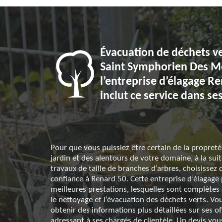
Évacuation de déchets ve
erts une
Saint Symphorien Des M
adressez-
l’entreprise d’élagage R
inclut ce service dans ses
 domaine de
Pour que vous puissiez être certain de la propreté
en Des Monts,
jardin et des alentours de votre domaine, à la sui
ous devez
travaux de taille de branches d’arbres, choisissez d
u encore de
confiance à Renard 50. Cette entreprise d’élagage
e végétaux. Son
meilleures prestations, lesquelles sont complètes 
mmener vers
le nettoyage et l’évacuation des déchets verts. V
s. Ses prix
obtenir des informations plus détaillées sur ses o
voir davantage,
adressant à ses chargés de clientèle. Un devis vou