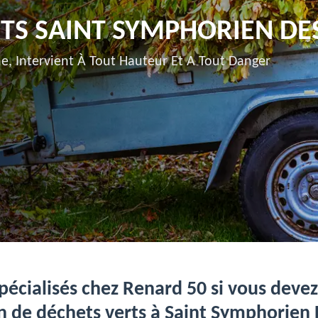
TS SAINT SYMPHORIEN DE
e, Intervient À Tout Hauteur Et A Tout Danger
pécialisés chez Renard 50 si vous deve
n de déchets verts à Saint Symphorien