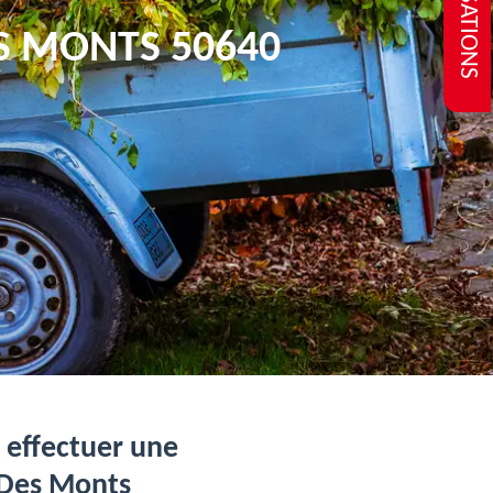
REALISATIONS
S MONTS 50640
z effectuer une
 Des Monts