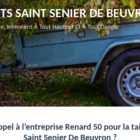
TS SAINT SENIER DE BEUV
e, Intervient À Tout Hauteur Et A Tout Danger
pel à l’entreprise Renard 50 pour la tai
Saint Senier De Beuvron ?