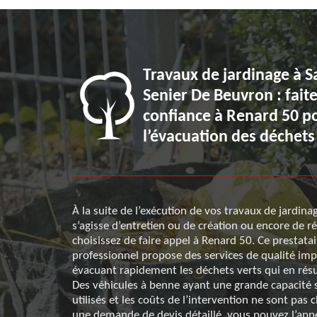
 la suite
Travaux de jardinage à S
 à Saint
Senier De Beuvron : fait
 choix qui
confiance à Renard 50 p
l’évacuation des déchets
 Senier De
À la suite de l’exécution de vos travaux de jardinag
es déchets que
s’agisse d’entretien ou de création ou encore de r
 proposés
choisissez de faire appel à Renard 50. Ce prestatai
le recours à
professionnel propose des services de qualité im
érence dans le
évacuant rapidement les déchets verts qui en résu
ces sont inclus
Des véhicules à benne ayant une grande capacité 
es par son
utilisés et les coûts de l’intervention ne sont pas 
d’arbres.
une demande de devis détaillé, vous pouvez l’app