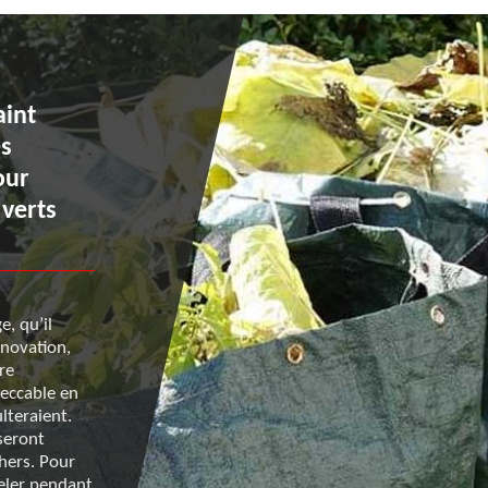
aint
Transport de déchets vert
es
unité de valorisation : ad
our
vous à Renard 50
 verts
Forte de plusieurs années d’expérience dans le dom
e, qu’il
l’évacuation de déchets verts à Saint Senier De Beuv
énovation,
Renard 50 est le prestataire qu’il vous faut si vous 
re
procéder à l’enlèvement de branches d’arbres ou en
peccable en
troncs à la suite d’une taille ou d’un abattage de vé
lteraient.
équipe récupèrera les déchets en vue de les emmen
seront
l’unité de valorisation la plus proche de chez vous. S
chers. Pour
sont les plus compétitifs du marché. Pour en savoir
eler pendant