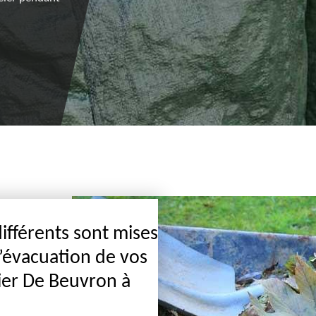
appelez ses chargés de clientèle.
fférents sont mises
l’évacuation de vos
nier De Beuvron à