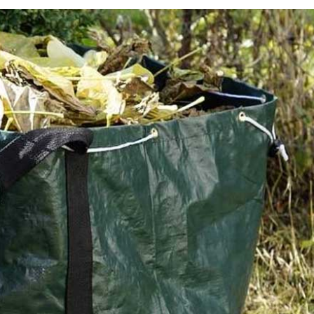
Enlèvement de déchets ver
s une
très peu de temps : contact
ressez-
l’équipe de Renard 50 à Sai
Senier De Beuvron
aine de
Pour que vous puissiez profiter pleinement de votre j
ron,
une fois que les opérations liées à son entretien termi
devez
choisissez de faire intervenir l’équipe de Renard 50. Cel
core de
une experte dans le domaine de l’enlèvement de déch
gétaux. Son
et vous pouvez être confiant pour ce qui est de la qua
er vers
ses prestations, car elle dispose de matériels adaptés 
es prix
performants pour ce type de mission. Si vous avez de
 davantage,
questions, vous pouvez l’appeler.