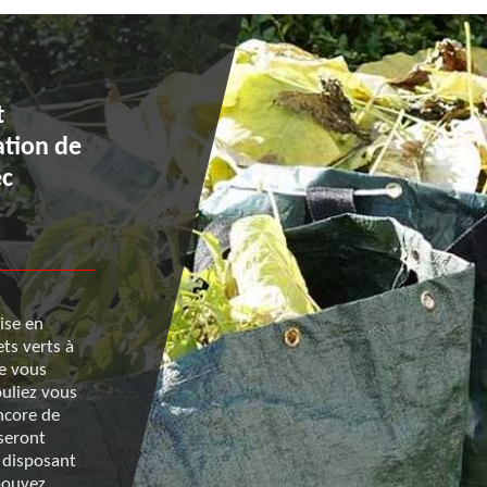
t
Évacuation de déchets à la
ation de
d’un entretien de jardin à
ec
Pair Sur Mer : les choix qu
s’offrent à vous
ise en
Lorsque vous entretenez un espace vert à Saint Pai
ts verts à
ou dans ses environs, il y a toujours des déchets qu
de vous
aurez à évacuer. Plusieurs choix vous sont proposé
ouliez vous
déchetterie, le compostage ou encore le recours à u
ncore de
entreprise spécialisée. Renard 50 est la référence da
 seront
domaine, car elle vous facilite la vie et ses services 
e disposant
dans l’ensemble des prestations qui sont assurées p
pouvez
équipe lors de la taille de vos haies et branches d’ar