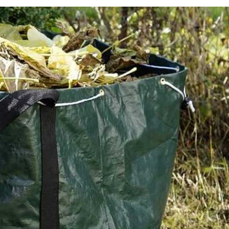
 suite
Que faire de vos déchets ve
 Saint
la suite d’une tonte de gaz
i
Saint Pair Sur Mer ?
Une fois que vous avez terminé la tonte de votre gazo
r Sur Mer
Pair Sur Mer, le nettoyage de la pelouse et l’évacuatio
e vous
déchets verts est la tâche que vous devez ensuite effe
s comme la
Cette dernière est fastidieuse et pour gagner du temp
ne
êtes recommandé de faire appel à un professionnel, l
ns le
assurera de les envoyer à la déchetterie. Renard 50 v
sont inclus
propose ses services à des prix qui sont les moins che
ar son
marché. Si vous voulez obtenir des informations plus
bres.