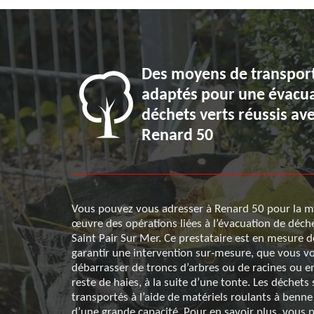
Des moyens de transpor
Renard 50
adaptés pour une évacu
es déchets
déchets verts réussis av
Renard 50
ois les travaux
Vous pouvez vous adresser à Renard 50 pour la m
nir l’équipe de
œuvre des opérations liées à l’évacuation de déche
rmants pour
Saint Pair Sur Mer. Ce prestataire est en mesure 
lles ainsi que
garantir une intervention sur-mesure, que vous v
sations sera à
débarrasser de troncs d’arbres ou de racines ou e
profiter de
reste de haies, à la suite d’une tonte. Les déchets
du marché. Si
transportés à l’aide de matériels roulants à benn
 pendant les
d’une grande capacité. Pour en savoir plus, vous 