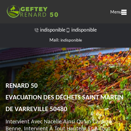
Menu
indisponible
indisponible
Mail:
indisponible
RENARD 50
EVACUATION DES DÉCHETS SAINT MARTIN
DE VARREVILLE 50480
Intervient Avec Nacelle Ainsi Qu'un Camion
Benne, Intervient À Tout Hauteur Et A Tout