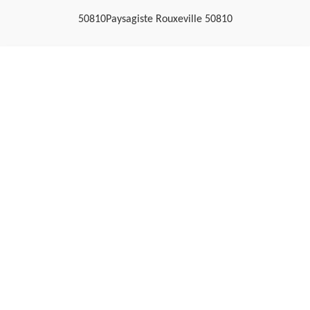
50810
Paysagiste Rouxeville 50810