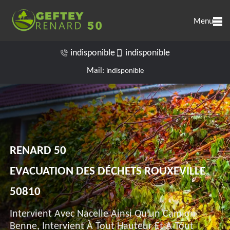
Menu
indisponible
indisponible
Mail:
indisponible
RENARD 50
EVACUATION DES DÉCHETS ROUXEVILLE
50810
Intervient Avec Nacelle Ainsi Qu'un Camion
Benne, Intervient À Tout Hauteur Et A Tout