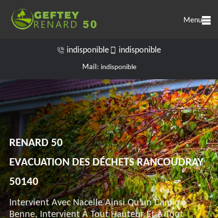
Menu
indisponible
indisponible
Mail:
indisponible
RENARD 50
EVACUATION DES DÉCHETS RANCOUDRAY
50140
Intervient Avec Nacelle Ainsi Qu'un Camion
Benne, Intervient À Tout Hauteur Et A Tout