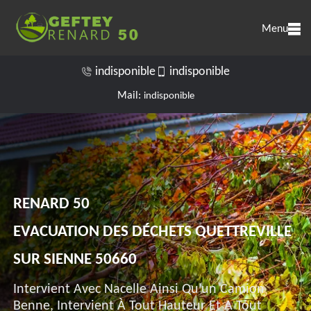
Menu
indisponible
indisponible
Mail:
indisponible
RENARD 50
EVACUATION DES DÉCHETS QUETTREVILLE
SUR SIENNE 50660
Intervient Avec Nacelle Ainsi Qu'un Camion
Benne, Intervient À Tout Hauteur Et A Tout