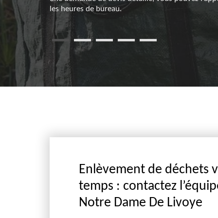
a prestation,
les heures de bureau.
 moins de 24
Enlèvement de déchets ve
temps : contactez l’équi
Notre Dame De Livoye