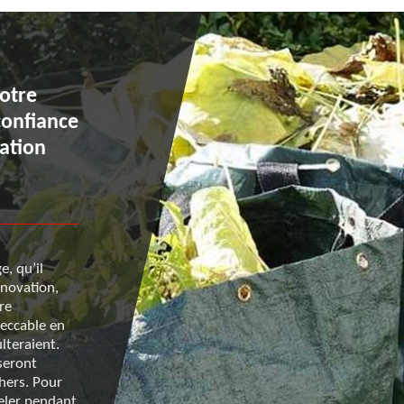
otre
Des services spécialisés c
confiance
Renard 50 si vous devez e
ation
une évacuation de déchets
à Notre Dame De Livoye
e, qu’il
Les services proposés par l’entreprise Renard 50 dan
énovation,
de l’évacuation de déchets verts à Notre Dame De L
re
adaptés aux besoins des clients. Ce prestataire qui 
peccable en
pour ses interventions d’une qualité exceptionnelle 
lteraient.
chez vous pour récupérer et les restes de pelouse, o
seront
ainsi que les branches d’arbres et les envoyer à la d
chers. Pour
Ses tarifs sont les moins chers du marché. Si vous a
eler pendant
questions, vous pouvez l’appeler.