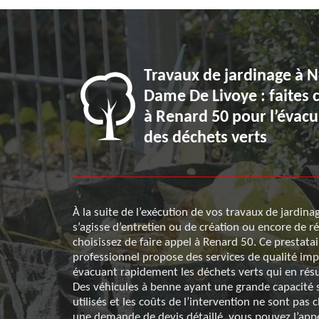
pour
Travaux de jardinage à N
prix dans
Dame De Livoye : faites 
ion de
à Renard 50 pour l’évacu
 Dame De
des déchets verts
À la suite de l’exécution de vos travaux de jardinag
s’agisse d’entretien ou de création ou encore de r
ets verts à
choisissez de faire appel à Renard 50. Ce prestatai
nsez à vous
professionnel propose des services de qualité im
ence propose
évacuant rapidement les déchets verts qui en résu
es prix qui
Des véhicules à benne ayant une grande capacité 
s végétaux
utilisés et les coûts de l’intervention ne sont pas 
eront envoyés à
une demande de devis détaillé, vous pouvez l’app