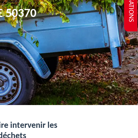
REALISATIONS
 50370
re intervenir les
déchets