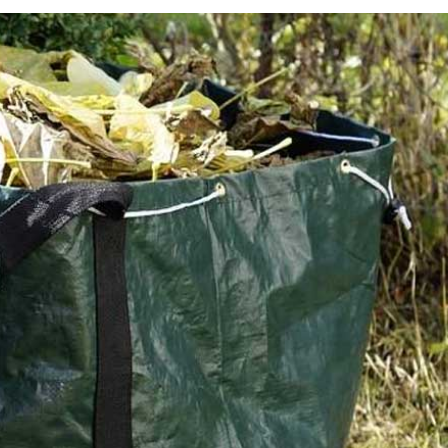
hez
Pourquoi faire appel à
ffectuer
l’entreprise Renard 50 pour
 verts
taille de ses haies à Notre
De Livoye ?
s le cadre
Entreprise spécialisée dans le domaine de l’entretien 
ivoye sont
végétaux de tous genres, Renard 50 propose des servi
est réputé
sont les plus complets à Notre Dame De Livoye. Son 
se rendra
assurera la taille ou l’élagage de vos branches et arbr
u de haie,
une sécurisation des lieux. Elle garantira également la
échetterie.
de vos locaux en procédant à l’évacuation des déchets
vez des
Ses prix sont les moins chers du marché. Pour des
informations plus détaillées, vous pouvez l’appeler p