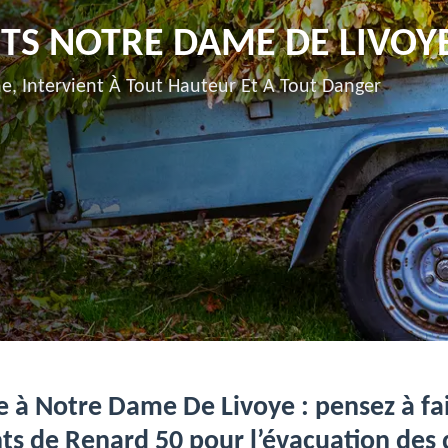
TS NOTRE DAME DE LIVOYE
e, Intervient À Tout Hauteur Et A Tout Danger
 à Notre Dame De Livoye : pensez à fai
ts de Renard 50 pour l’évacuation des 