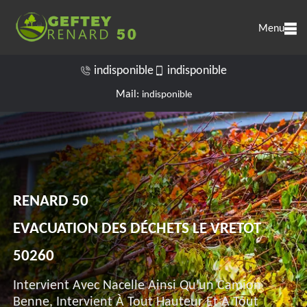
Menu
indisponible
indisponible
Mail:
indisponible
RENARD 50
EVACUATION DES DÉCHETS LE VRETOT
50260
Intervient Avec Nacelle Ainsi Qu'un Camion
Benne, Intervient À Tout Hauteur Et A Tout