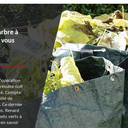
Des moyens de transport
arbre à
adaptés pour une évacuat
e vous
déchets verts réussis avec
Renard 50
l'opération
Vous pouvez vous adresser à Renard 50 pour la mis
résulte doit
œuvre des opérations liées à l’évacuation de déchets
té. Compte
Teilleul. Ce prestataire est en mesure de vous garant
illé de
intervention sur-mesure, que vous vouliez vous déb
. Ce dernier
de troncs d’arbres ou de racines ou encore de reste 
es. Renard
la suite d’une tonte. Les déchets seront transportés 
ets verts à
matériels roulants à benne disposant d’une grande 
 en savoir
Pour en savoir plus, vous pouvez l’appeler.