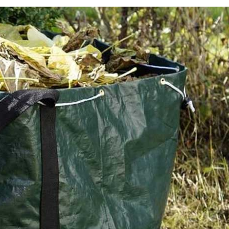
Abattage d’arbre à Le Teilleu
ion de
pensez à faire intervenir le
éléments de Renard 50 pou
l’évacuation des déchets
e en
Parce que vous méritez les meilleurs services dans le 
 verts à Le
l’exécution d’un abattage d’arbre à Le Teilleul, choisiss
ir une
vous adresser à Renard 50. Celui-ci est le prestataire 
arrasser
assure un professionnalisme sans égal, tant au niveau
de haies, à
en œuvre de l’opération qu’à la suite de celle-ci en eff
à l’aide de
une évacuation des déchets. Pour que vous puissiez o
capacité.
une évaluation des tarifs dans ce domaine, vous pouve
demander de vous dresser un devis.