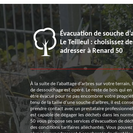
erts à Le
Évacuation de souche d’
’élagage
Le Teilleul : choisissez d
vice dans
adresser à Renard 50
À la suite de l’abattage d’arbres sur votre terrain, 
té de votre
de dessouchage est opéré. Le reste de bois qui en 
uite des
être évacué pour ne pas encombrer votre proprié
z de faire
tenu de la taille d’une souche d’arbres, il est conse
ge propose les
prendre contact avec un prestataire professionnel
s et incluent
est capable de dégager les déchets dans les norm
 Vous pouvez
50 vous propose ses services d’évacuation de déch
 offres en vous
des conditions tarifaires alléchantes. Vous pouvez
ous sera