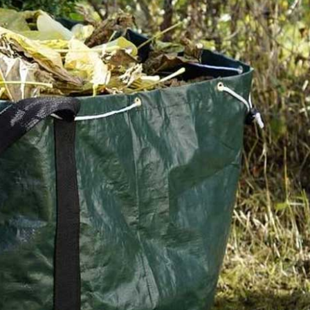
rts en
Abattage d’arbre à Le Mesn
ctez
Val : pensez à faire interven
e Mesnil
éléments de Renard 50 pou
l’évacuation des déchets
 jardin,
Parce que vous méritez les meilleurs services dans le 
minées,
l’exécution d’un abattage d’arbre à Le Mesnil Au Val, c
Celle-ci est
de vous adresser à Renard 50. Celui-ci est le prestatai
hets verts
assure un professionnalisme sans égal, tant au niveau
ualité de
en œuvre de l’opération qu’à la suite de celle-ci en eff
s et
une évacuation des déchets. Pour que vous puissiez o
des
une évaluation des tarifs dans ce domaine, vous pouve
demander de vous dresser un devis.