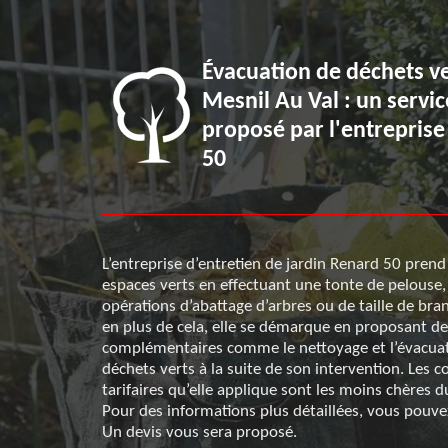
 Le Mesnil
Évacuation de déchets ve
ce à Renard
Mesnil Au Val : un servic
es déchets
proposé par l'entrepris
50
age, qu’il
L’entreprise d’entretien de jardin Renard 50 prend
 rénovation,
espaces verts en effectuant une tonte de pelouse,
aire
opérations d’abattage d’arbres ou de taille de bra
impeccable en
en plus de cela, elle se démarque en proposant de
sulteraient.
complémentaires comme le nettoyage et l’évacua
é seront
déchets verts à la suite de son intervention. Les c
s chers. Pour
tarifaires qu’elle applique sont les moins chères 
ppeler pendant
Pour des informations plus détaillées, vous pouvez
Un devis vous sera proposé.