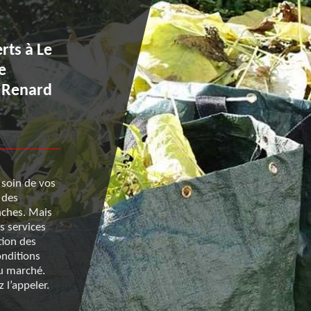
rts à Le
Enlèvement de déchets ve
e
très peu de temps : conta
e Renard
l’équipe de Renard 50 à L
Au Val
 soin de vos
Pour que vous puissiez profiter pleinement de votre
 des
une fois que les opérations liées à son entretien ter
nches. Mais
choisissez de faire intervenir l’équipe de Renard 50. 
s services
une experte dans le domaine de l’enlèvement de déc
tion des
et vous pouvez être confiant pour ce qui est de la q
onditions
ses prestations, car elle dispose de matériels adapté
du marché.
performants pour ce type de mission. Si vous avez 
 l’appeler.
questions, vous pouvez l’appeler.