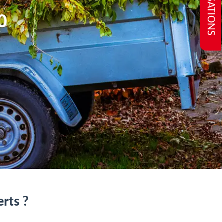
REALISATIONS
0
erts ?