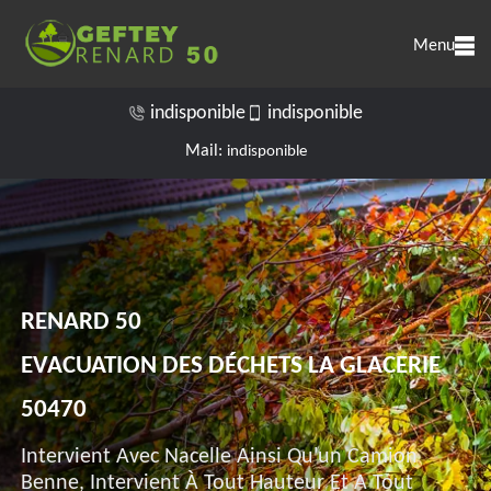
Menu
indisponible
indisponible
Mail:
indisponible
RENARD 50
EVACUATION DES DÉCHETS LA GLACERIE
50470
Intervient Avec Nacelle Ainsi Qu'un Camion
Benne, Intervient À Tout Hauteur Et A Tout