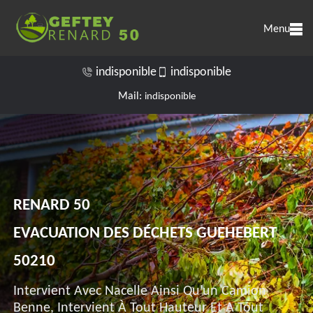
Menu
indisponible
indisponible
Mail:
indisponible
RENARD 50
EVACUATION DES DÉCHETS GUEHEBERT
50210
Intervient Avec Nacelle Ainsi Qu'un Camion
Benne, Intervient À Tout Hauteur Et A Tout