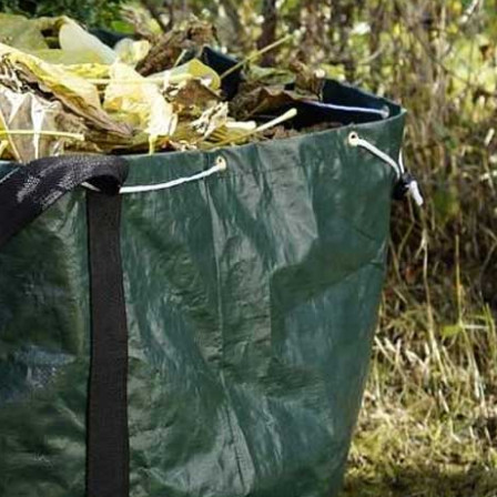
Renard 50 : une expérience
erts à
reconnue dans le domaine 
zon à
l’évacuation de déchets ver
Fierville Les Mines
zon à
Renard 50 est une entreprise qui a choisi de faire de
vacuation
l’évacuation de déchets verts à Fierville Les Mines le 
te
ses activités. Depuis des années, elle accompagne les
ner du
particuliers et les collectivités publiques pour assurer 
propreté de leurs jardins après l’entretien de ceux-ci. 
chetterie.
sérieux et d’une grande qualité vous est garanti et vo
ont les
profiterez aussi de conditions tarifaires qui sont alléch
vous avez besoin d’informations plus détaillées, vous
l’appeler pendant les heures de bureau.