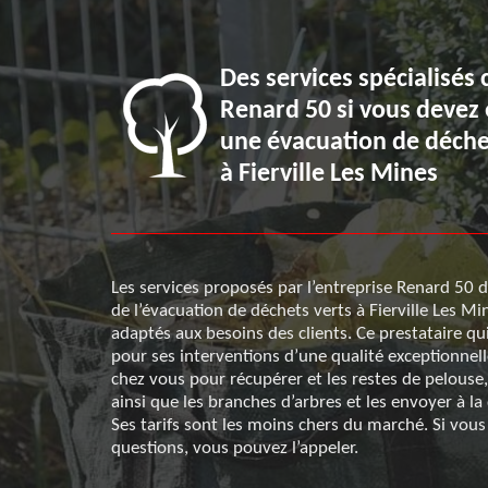
ille Les
Des services spécialisés 
intervenir
Renard 50 si vous devez 
 50 pour
une évacuation de déche
ts
à Fierville Les Mines
ns le cadre de
Les services proposés par l’entreprise Renard 50 d
 Mines,
de l’évacuation de déchets verts à Fierville Les Mi
 est le
adaptés aux besoins des clients. Ce prestataire qu
s égal, tant au
pour ses interventions d’une qualité exceptionnell
ite de celle-ci
chez vous pour récupérer et les restes de pelouse,
 que vous
ainsi que les branches d’arbres et les envoyer à la
 ce domaine,
Ses tarifs sont les moins chers du marché. Si vous
evis.
questions, vous pouvez l’appeler.