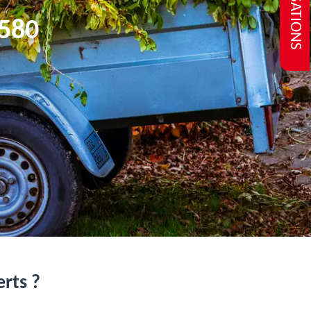
REALISATIONS
580
erts ?