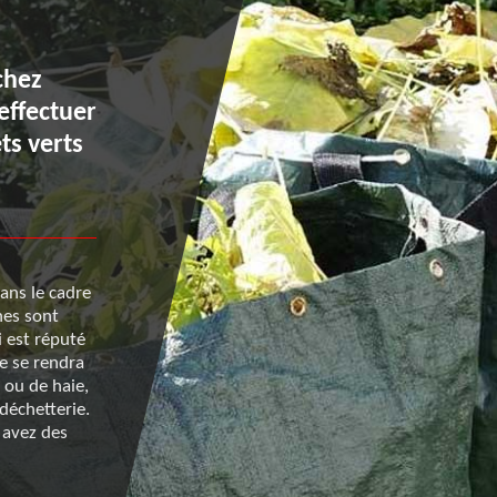
chez
Que faire de vos déchets v
effectuer
la suite d’une tonte de ga
ts verts
Fierville Les Mines ?
Une fois que vous avez terminé la tonte de votre ga
ans le cadre
Fierville Les Mines, le nettoyage de la pelouse et l’é
nes sont
des déchets verts est la tâche que vous devez ensui
i est réputé
effectuer. Cette dernière est fastidieuse et pour gag
e se rendra
temps, vous êtes recommandé de faire appel à un
 ou de haie,
professionnel, lequel assurera de les envoyer à la dé
 déchetterie.
Renard 50 vous propose ses services à des prix qui s
 avez des
moins chers du marché. Si vous voulez obtenir des
informations plus détaillées, vous pouvez l’appeler.