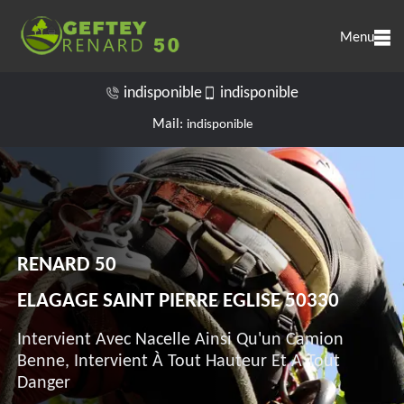
Menu
indisponible
indisponible
Mail:
indisponible
RENARD 50
ELAGAGE SAINT PIERRE EGLISE 50330
Intervient Avec Nacelle Ainsi Qu'un Camion
Benne, Intervient À Tout Hauteur Et A Tout
Danger