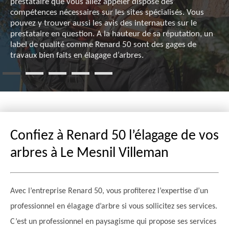
prestataire que vous allez appeler dispose des
compétences nécessaires sur les sites spécialisés. Vous
pouvez y trouver aussi les avis des internautes sur le
prestataire en question. A la hauteur de sa réputation, un
label de qualité comme Renard 50 sont des gages de
travaux bien faits en élagage d’arbres.
Confiez à Renard 50 l’élagage de vos
arbres à Le Mesnil Villeman
Avec l’entreprise Renard 50, vous profiterez l’expertise d’un
professionnel en élagage d’arbre si vous sollicitez ses services.
C’est un professionnel en paysagisme qui propose ses services