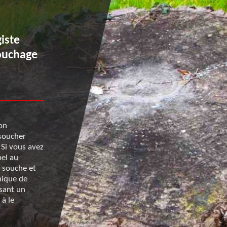
iste
Réussir un dessouchage d
ouchage
à Saint Pellerin avec le jar
professionnel Renard 50
ion
Le dessouchage est une opération qui exige une cer
ssoucher
condition physique. Il faut aussi disposer des moye
. Si vous avez
matériels adaptés pour réussir le dessouchage. Si vo
pel au
appel aux services de Renard 50, il vous fera profite
a souche et
compétences pour vous fournir une prestation de qu
nique de
hauteur de vos attentes. Le chantier sera nettoyé, a
isant un
son intervention, les déchets évacués. N’hésitez pas 
à le
contacter pour un dessouchage de haie réussi à Saint
dans le 50500.