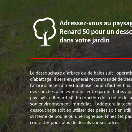
rd 50, le
Adressez-vous au paysag
t
Renard 50 pour un dess
dans votre jardin
ofessionnel à
Le dessouchage d'arbres ou de haies suit l’opérat
t de
d’abattage. Il sera en général recommandé de de
elle opération
l’arbre si le terrain est à utiliser pour d’autres fins
des souches à enlever dans votre jardin, faites ap
 souterraines.
paysagiste Renard 50. En fonction de la taille de l
a souche
son environnement immédiat, il adoptera la tech
i à prix
dessouchage soit en utiliser des pelles soit en util
 50. Faites-lui
système de poulie ou une rogneuse. N’hésitez pas 
dessouchage
contacter pour plus de détails sur ses offres.