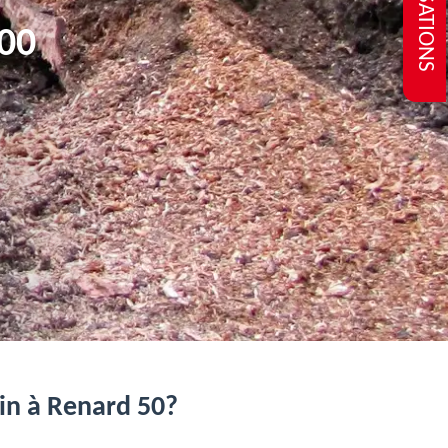
REALISATIONS
00
rin à Renard 50?