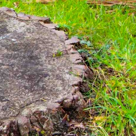
e haies
La méthode de rognage de
dinier
souche : une technique mai
par Renard 50 à Saint Pelle
taine
Pour un dessouchage d’arbres, Renard 50 procède pa
ns
pour éliminer la souche et les racines d’un arbre. Il ma
us faites
parfaitement cette approche technique de dessouchag
r de ses
vous faites appel à Renard 50 pour un dessouchage d’
alité à la
Renard 50 est en mesure de prendre en charge une tel
plani après
intervention pour vous fournir une prestation de quali
à le
Faites-lui confiance pour un dessouchage réussi et rap
 Pellerin,
vous êtes Saint Pellerin, dans le 50500. Contactez-le 
demande de devis de rognage de souche.