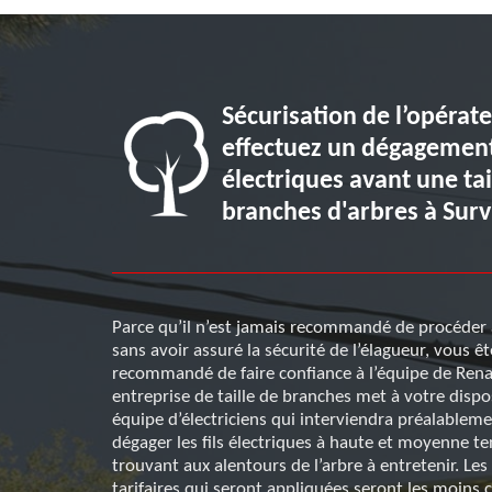
Sécurisation de l’opérate
ix pour un
effectuez un dégagement 
triques à
électriques avant une tai
branches d'arbres à Survi
sation d’un
Parce qu’il n’est jamais recommandé de procéder 
à la légère. Il
sans avoir assuré la sécurité de l’élagueur, vous êt
 taille de
recommandé de faire confiance à l’équipe de Rena
s, et immeubles
entreprise de taille de branches met à votre dispo
 de celui qui
équipe d’électriciens qui interviendra préalablem
 l’équipe de
dégager les fils électriques à haute et moyenne te
ropose des
trouvant aux alentours de l’arbre à entretenir. Les
tarifaires qui seront appliquées seront les moins 