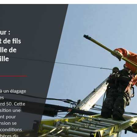
ur :
Entretien d’arbres : évitez
de fils
risque d’électrocution en
lle de
confiant à l’équipe de Ren
lle
le dégagement de fils élec
à un élagage
Pour les propriétaires et les sylviculteurs qui envis
es
procéder à une taille de branches d’arbres, ils ont in
rd 50. Cette
sécuriser au maximum l’opération pour éviter les ac
sition une
dégâts qui peuvent être mortels. À cet effet, l’entre
ent pour
Renard 50 met à votre disposition une équipe d’élec
nsion se
qui interviendra pour effectuer un dégagement de fi
 conditions
électriques avant une taille ou étêtage d’arbre. Pour
chères du
plus, vous pouvez l’appeler pendant les heures de b