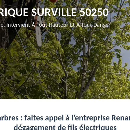
RIQUE SURVILLE 50250
e, Intervient À Tout Hauteur Et A Tout Danger
rbres : faites appel à l’entreprise Rena
dégagement de fils électriques