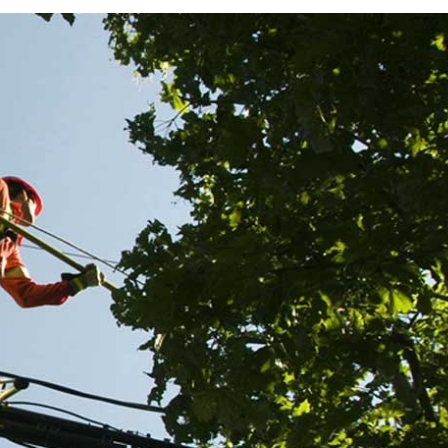
 tout
Confiez à Renard 50 vos tr
de taille de haie et les opér
ard 50
préalables
triques
Les opérations préalables et indispensables à la taille 
ageraient de
incluent le dégagement de fils électriques. Cette opér
térêt à
demande une compétence particulière et le savoir-fai
cidents et
d’électriciens chevronnés est requis. Pour cette opérat
prise
choisissez de vous adresser à Renard 50. Elle intervie
triciens
tout Surville et propose, outre l’entretien des végétaux
ls
sécurisation des lieux et des personnes. Ses condition
 en savoir
tarifaires sont à la portée de toutes les bourses. Pour
ureau.