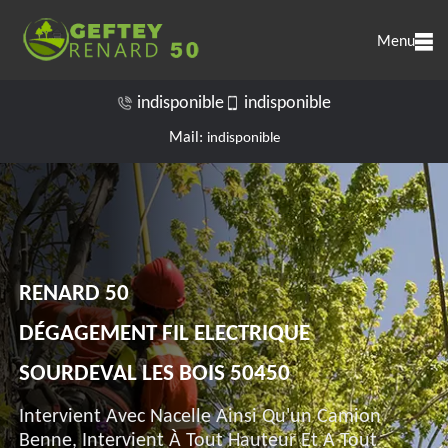
Menu
indisponible
indisponible
Mail:
indisponible
RENARD 50
DÉGAGEMENT FIL ELECTRIQUE
SOURDEVAL LES BOIS 50450
Intervient Avec Nacelle Ainsi Qu'un Camion
Benne, Intervient À Tout Hauteur Et A Tout