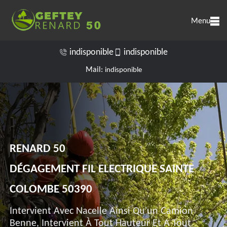
Menu
indisponible
indisponible
Mail:
indisponible
RENARD 50
DÉGAGEMENT FIL ELECTRIQUE SAINTE
COLOMBE 50390
Intervient Avec Nacelle Ainsi Qu'un Camion
Benne, Intervient À Tout Hauteur Et A Tout