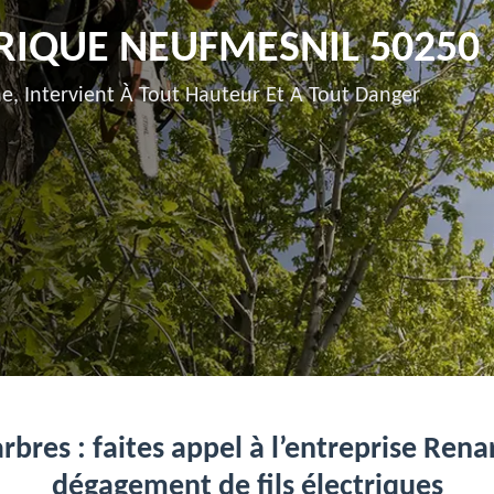
RIQUE NEUFMESNIL 50250
e, Intervient À Tout Hauteur Et A Tout Danger
rbres : faites appel à l’entreprise Rena
dégagement de fils électriques