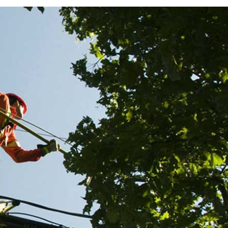
Réaliser un étêtage à Neuf
ravaux
: confiez à Renard 50 et à s
érations
équipe l’intégralité des
prestations
e de haie
Pour réussir un étêtage à Neufmesnil ou dans ses env
ération
choisissez de vous adresser à Renard 50. Pionnier dan
aire
domaine, il propose des services complets, de qualité
ation,
équipe intervient sur plusieurs niveaux, comme le
ient dans
dégagement de fils électriques, l’étêtage proprement d
gétaux, la
aussi l’enlèvement des déchets. Ses conditions tarifai
ons
les moins chères sur le marché et vous pouvez lui adr
ur
gratuitement une demande de devis détaillé. Le doc