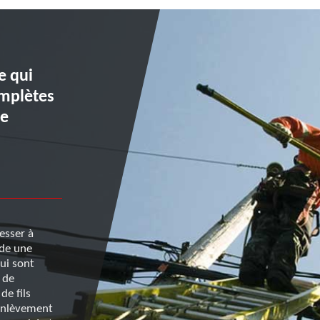
e qui
Confiez à Renard 50 vos t
mplètes
de taille de haie et les op
re
préalables
Les opérations préalables et indispensables à la taill
incluent le dégagement de fils électriques. Cette op
demande une compétence particulière et le savoir-f
esser à
d’électriciens chevronnés est requis. Pour cette opér
ède une
choisissez de vous adresser à Renard 50. Elle interv
ui sont
tout Neufmesnil et propose, outre l’entretien des vé
 de
sécurisation des lieux et des personnes. Ses conditi
de fils
tarifaires sont à la portée de toutes les bourses. Po
’enlèvement