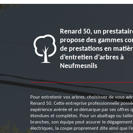
Renard 50, un prestatair
ctriques à
propose des gammes co
tes appel à
de prestations en matiè
d’entretien d’arbres à
Neufmesnils
retien d’arbres
 clientèle
r garantir la
Pour entretenir vos arbres, choisissez de vous adr
taux. Outre les
Renard 50. Cette entreprise professionnelle poss
triciens qui
expérience avérée et se démarque par ses offres q
s prix qui sont
étendues et complètes. Pour un abattage ou taille
us pouvez
branches, son équipe peut assurer le dégagement 
électriques, la coupe proprement dite ainsi que l