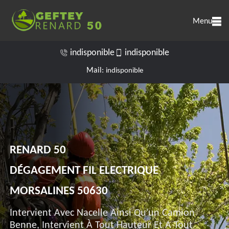
Menu
indisponible
indisponible
Mail:
indisponible
RENARD 50
DÉGAGEMENT FIL ELECTRIQUE
MORSALINES 50630
Intervient Avec Nacelle Ainsi Qu'un Camion
Benne, Intervient À Tout Hauteur Et A Tout