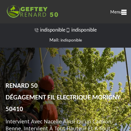
Menu
indisponible
indisponible
Mail:
indisponible
RENARD 50
DÉGAGEMENT FIL ELECTRIQUE MORIGNY
50410
Intervient Avec Nacelle Ainsi Qu'un Camion
Benne, Intervient À Tout Hauteur Et A Tout