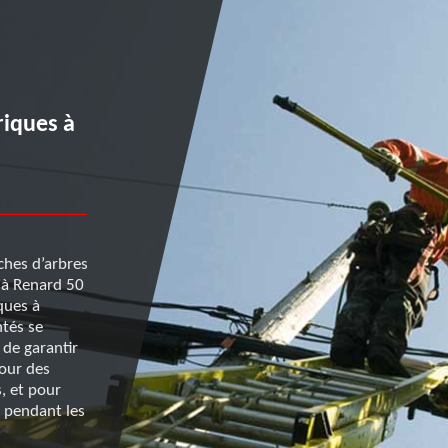
Sécurisation avant élagag
d’arbre : faites appel à R
riques à
pour le dégagement de fil
électriques à Montrabot
ches d’arbres
L’équipe de l’entreprise d’entretien d’arbres et de h
e à Renard 50
50 est composée d’éléments polyvalents, mais auss
ques à
plusieurs corps de métiers, dont des électriciens. Ce
ntés se
sont disponibles et interviennent avant les coupes 
 de garantir
branches pour un dégagement de fils électriques. 
Pour des
aussi l’appeler préalablement à une taille de haie. D
, et pour
élagueurs professionnels interviendront ensuite en 
r pendant les
sécurité. Pour en savoir plus à propos de ses offres,