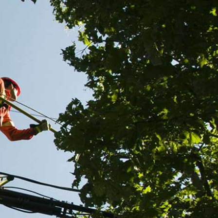
e
Dégagement de fils électriq
enard 50
Montrabot : ce que vous d
s
absolument comprendre
Le dégagement de fils électriques est obligatoire avan
aies Renard
coupe ou taille de branches d’arbres, mais aussi
i de
préalablement à un abattage. Sa réalisation rentre da
s derniers
souci de protection des biens et personnes se situant 
de
proximité. Sa mise en œuvre demande l’intervention 
Vous pouvez
spécialiste, et le professionnel Renard 50 à Montrabo
es
propose son savoir-faire à des prix qui sont les moins
toute
marché. Vous pouvez obtenir un devis détaillé en l’ap
 vous
pendant les horaires de bureau.