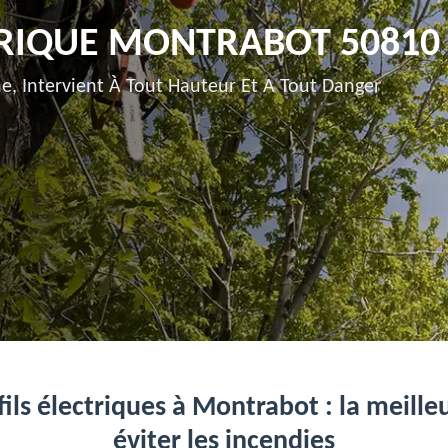
TRIQUE MONTRABOT 50810
e, Intervient À Tout Hauteur Et A Tout Danger
ls électriques à Montrabot : la meill
éviter les incendies