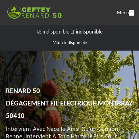
Menu
indisponible
indisponible
Mail:
indisponible
RENARD 50
DÉGAGEMENT FIL ELECTRIQUE MONTBRAY
50410
Intervient Avec Nacelle Ainsi Qu'un Camion
Benne, Intervient À Tout Hauteur Et A Tout