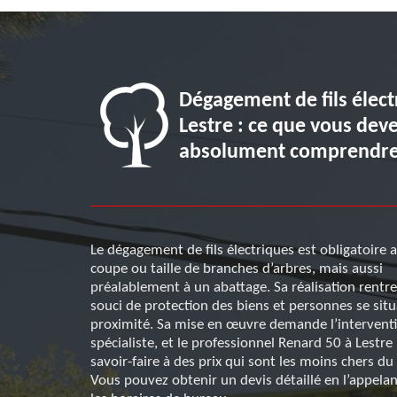
ix pour un
Dégagement de fils élect
triques à
Lestre : ce que vous dev
absolument comprendr
sation d’un
Le dégagement de fils électriques est obligatoire 
à la légère. Il
coupe ou taille de branches d’arbres, mais aussi
 taille de
préalablement à un abattage. Sa réalisation rentr
s, et immeubles
souci de protection des biens et personnes se situ
 de celui qui
proximité. Sa mise en œuvre demande l’intervent
 l’équipe de
spécialiste, et le professionnel Renard 50 à Lestr
ropose des
savoir-faire à des prix qui sont les moins chers d
Vous pouvez obtenir un devis détaillé en l’appela