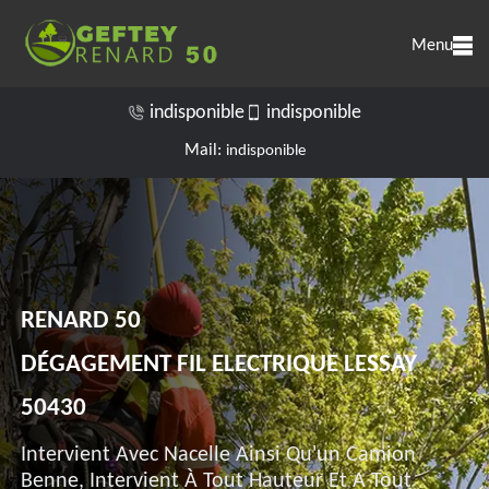
Menu
indisponible
indisponible
Mail:
indisponible
RENARD 50
DÉGAGEMENT FIL ELECTRIQUE LESSAY
50430
Intervient Avec Nacelle Ainsi Qu'un Camion
Benne, Intervient À Tout Hauteur Et A Tout