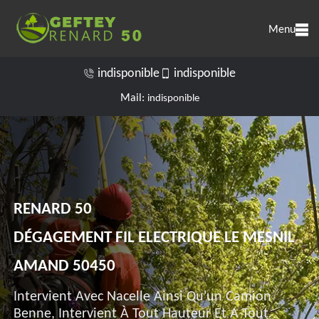
Menu
indisponible
indisponible
Mail:
indisponible
RENARD 50
DÉGAGEMENT FIL ELECTRIQUE LE MESNIL
AMAND 50450
Intervient Avec Nacelle Ainsi Qu'un Camion
Benne, Intervient À Tout Hauteur Et A Tout