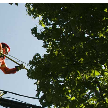
Dégagement de fils électriq
isation
des prix pas chers : faites a
l’équipe de Renard 50
 ou encore
Entreprise de référence dans le domaine de l’entretien
et arbustes, Renard 50 met à la disposition de sa clien
 ces
différents corps de métier qui interviennent pour garan
 recours à
réussite de l’élagage ou de l’étêtage de vos végétaux. 
on de fils
élagueurs, elle dispose aussi d’une équipe d’électricie
eprise
réalisent un dégagement de fils électriques à des prix 
s complets
les plus bas du marché. Pour en savoir plus, vous pou
l’appeler pendant les horaires de bureau.