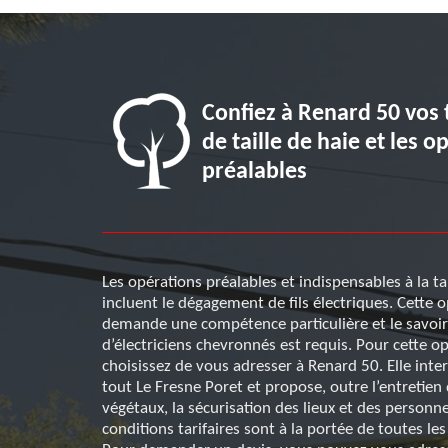
ctriques à
Confiez à Renard 50 vos 
e vous
de taille de haie et les o
prendre
préalables
e avant toute
Les opérations préalables et indispensables à la tai
incluent le dégagement de fils électriques. Cette 
tre dans un
demande une compétence particulière et le savoir
tuant à
d’électriciens chevronnés est requis. Pour cette op
ntion d’un
choisissez de vous adresser à Renard 50. Elle inte
resne Poret
tout Le Fresne Poret et propose, outre l’entretien
 moins chers du
végétaux, la sécurisation des lieux et des personne
n l’appelant
conditions tarifaires sont à la portée de toutes le