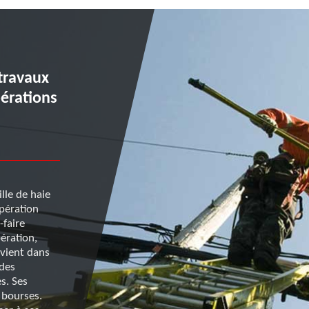
travaux
Pourquoi recourir à un
pérations
professionnel pour la réal
de fils électriques ?
lle de haie
Lorsque vous allez effectuer un abattage ou étêtage
opération
taille d’arbre, et que celui-ci est déjà entré ou puisse
-faire
s’accrocher à des fils électriques, un dégagement de
ération,
derniers est une obligation préalable. À cet effet, le
rvient dans
un professionnel est indispensable, car la manipulati
 des
de moyenne et haute tension est dangereuse. L’entr
s. Ses
d’entretien d’arbres Renard 50 propose des service
s bourses.
et s’appuie sur une équipe chevronnée pour ce type