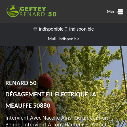
Menu
indisponible
indisponible
Mail:
indisponible
RENARD 50
DÉGAGEMENT FIL ELECTRIQUE LA
MEAUFFE 50880
Intervient Avec Nacelle Ainsi Qu'un Camion
Benne, Intervient À Tout Hauteur Et A Tout