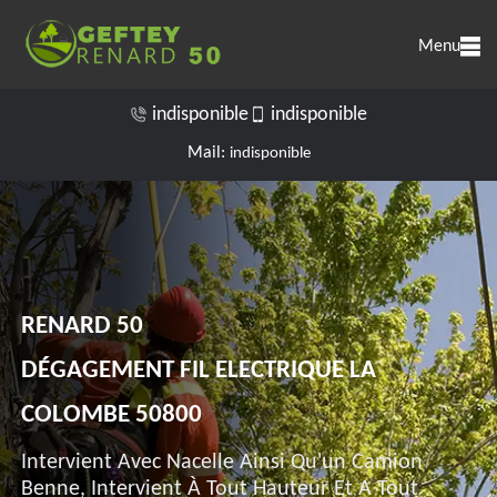
Menu
indisponible
indisponible
Mail:
indisponible
RENARD 50
DÉGAGEMENT FIL ELECTRIQUE LA
COLOMBE 50800
Intervient Avec Nacelle Ainsi Qu'un Camion
Benne, Intervient À Tout Hauteur Et A Tout