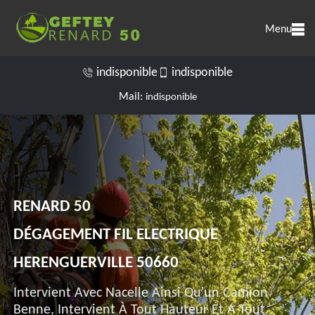
Menu
indisponible
indisponible
Mail:
indisponible
RENARD 50
DÉGAGEMENT FIL ELECTRIQUE
HERENGUERVILLE 50660
Intervient Avec Nacelle Ainsi Qu'un Camion
Benne, Intervient À Tout Hauteur Et A Tout