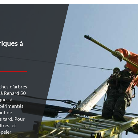
Réaliser un étêtage à Gatt
Le Phare : confiez à Renar
riques à
à son équipe l’intégralité 
prestations
ches d’arbres
Pour réussir un étêtage à Gatteville Le Phare ou dan
e à Renard 50
environs, choisissez de vous adresser à Renard 50. 
ques à
dans le domaine, il propose des services complets, d
expérimentés
Son équipe intervient sur plusieurs niveaux, comme
but de
dégagement de fils électriques, l’étêtage proprement
us tard. Pour
aussi l’enlèvement des déchets. Ses conditions tarif
fres, et
les moins chères sur le marché et vous pouvez lui a
ppeler
gratuitement une demande de devis détaillé. Le d