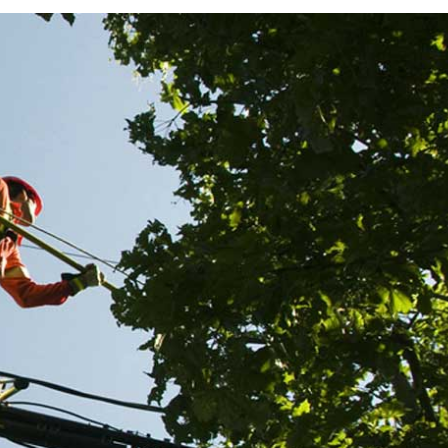
eville
Dégagement de fils électriq
d 50 et
des prix pas chers : faites a
des
l’équipe de Renard 50
Entreprise de référence dans le domaine de l’entretien
s ses
et arbustes, Renard 50 met à la disposition de sa clien
Pionnier
différents corps de métier qui interviennent pour garan
e qualité.
réussite de l’élagage ou de l’étêtage de vos végétaux. 
 le
élagueurs, elle dispose aussi d’une équipe d’électricie
 dit et
réalisent un dégagement de fils électriques à des prix 
aires sont
les plus bas du marché. Pour en savoir plus, vous pou
dresser
l’appeler pendant les horaires de bureau.
ocument