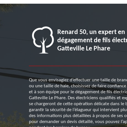
s travaux
Renard 50, un expert en
 opérations
dégagement de fils élect
Gatteville Le Phare
taille de haie
Que vous envisagiez d’effectuer une taille de bran
e opération
ou une taille de haie, choisissez de faire confianc
ir-faire
et à son équipe pour le dégagement de fils électri
 opération,
Gatteville Le Phare. Des électriciens qualifiés et 
tervient dans
se chargeront de cette opération délicate dans le 
etien des
garantir la sécurité de l’élagueur qui intervient pl
nes. Ses
des informations plus détaillées à propos de ses of
les bourses.
pour demander un devis détaillé, vous pouvez l’a