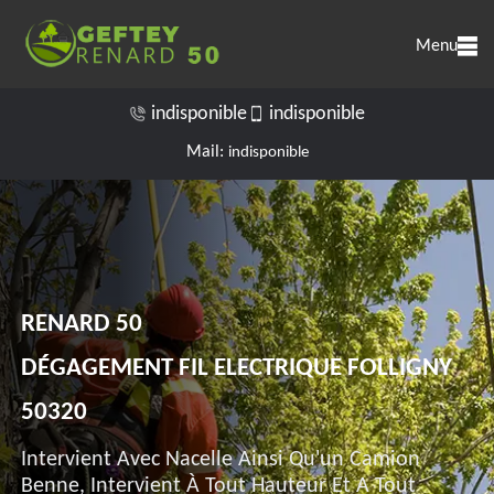
Menu
indisponible
indisponible
Mail:
indisponible
RENARD 50
DÉGAGEMENT FIL ELECTRIQUE FOLLIGNY
50320
Intervient Avec Nacelle Ainsi Qu'un Camion
Benne, Intervient À Tout Hauteur Et A Tout