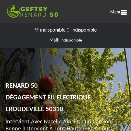
Menu
indisponible
indisponible
Mail:
indisponible
RENARD 50
DÉGAGEMENT FIL ELECTRIQUE
EROUDEVILLE 50310
Intervient Avec Nacelle Ainsi Qu'un Camion
Benne, Intervient À Tout Hauteur Et A Tout