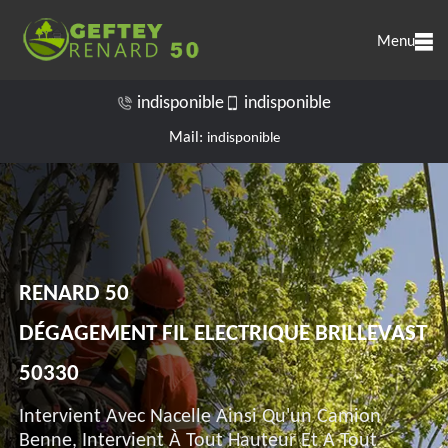
Menu
indisponible
indisponible
Mail:
indisponible
RENARD 50
DÉGAGEMENT FIL ELECTRIQUE BRILLEVAST
50330
Intervient Avec Nacelle Ainsi Qu'un Camion
Benne, Intervient À Tout Hauteur Et A Tout