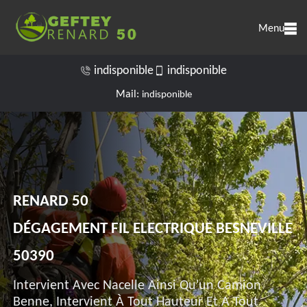
Menu
indisponible
indisponible
Mail:
indisponible
RENARD 50
DÉGAGEMENT FIL ELECTRIQUE BESNEVILLE
50390
Intervient Avec Nacelle Ainsi Qu'un Camion
Benne, Intervient À Tout Hauteur Et A Tout