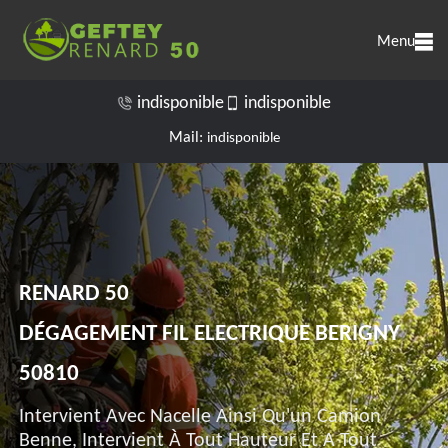
Menu
indisponible
indisponible
Mail:
indisponible
RENARD 50
DÉGAGEMENT FIL ELECTRIQUE BERIGNY
50810
Intervient Avec Nacelle Ainsi Qu'un Camion
Benne, Intervient À Tout Hauteur Et A Tout